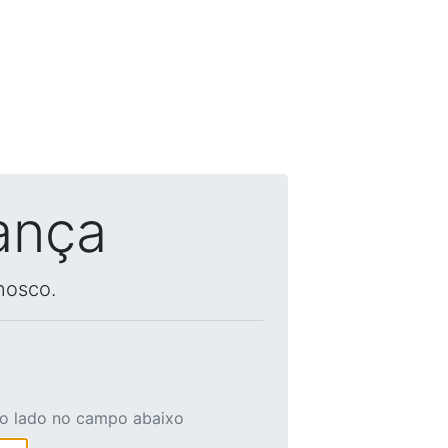
ança
nosco.
ao lado no campo abaixo