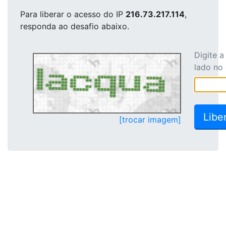
Para liberar o acesso
do IP
216.73.217.114
,
responda ao desafio abaixo.
Digite 
lado no
[trocar imagem]