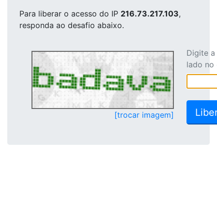
Para liberar o acesso
do IP
216.73.217.103
,
responda ao desafio abaixo.
Digite 
lado no
[trocar imagem]