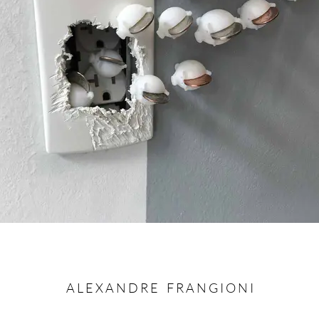
A L E X A N D R E F R A N G I O N I