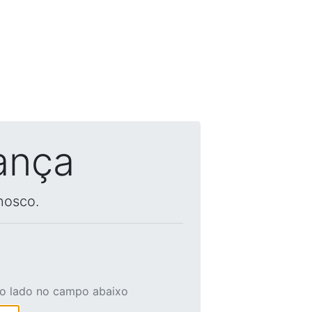
ança
nosco.
ao lado no campo abaixo