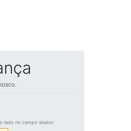
ança
nosco.
ao lado no campo abaixo